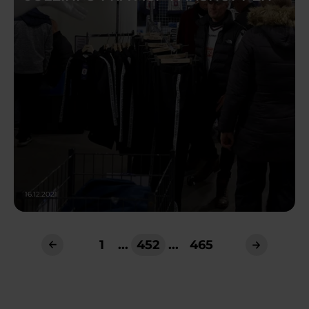
16.12.2021
1
...
452
...
465