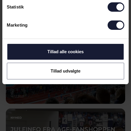
NYHED
Statistik
PROGRAMMET PÅ PLADS FOR
FORÅRETS FØRSTE KAMPE
Marketing
Tillad alle cookies
Tillad udvalgte
16.12.2021
NYHED
JULEINFO FRA AGF-FANSHOPPEN