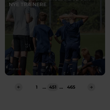
NYE TRÆNERE
05.01.2022
1
...
451
...
465