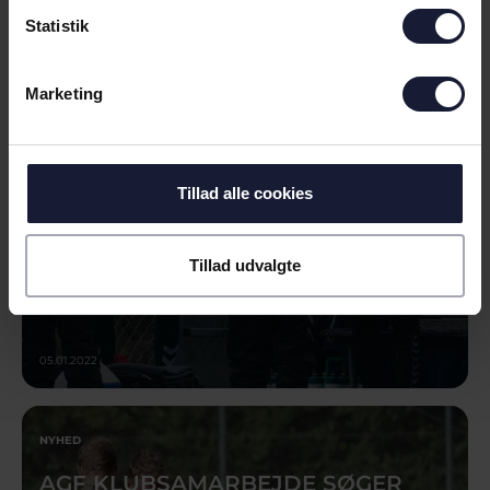
NYHED
Statistik
UDSKIFTNING PÅ TRÆNERBÆNKEN
I 3F SUPERLIGAEN
Marketing
Tillad alle cookies
Tillad udvalgte
05.01.2022
NYHED
AGF KLUBSAMARBEJDE SØGER