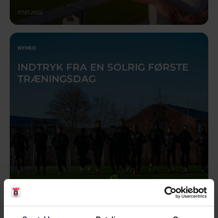
07.01.2022
NYHED
INDTRYK FRA EN SOLRIG FØRSTE
TRÆNINGSDAG
06.01.2022