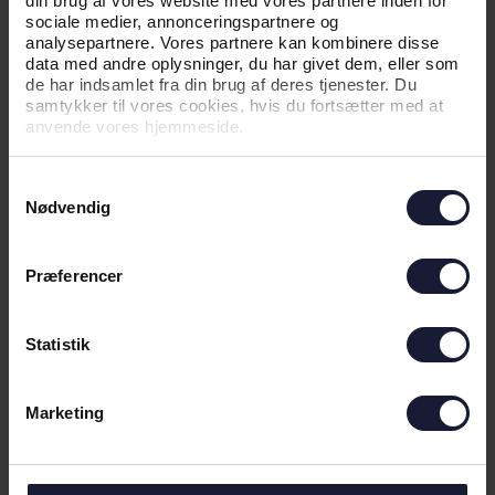
din brug af vores website med vores partnere inden for
sociale medier, annonceringspartnere og
analysepartnere. Vores partnere kan kombinere disse
07.05.2026
data med andre oplysninger, du har givet dem, eller som
de har indsamlet fra din brug af deres tjenester. Du
samtykker til vores cookies, hvis du fortsætter med at
anvende vores hjemmeside.
NYHED
ODDSET RYKKER MED IND PÅ
Samtykkevalg
VORES NYE HJEM
Nødvendig
Præferencer
Statistik
Marketing