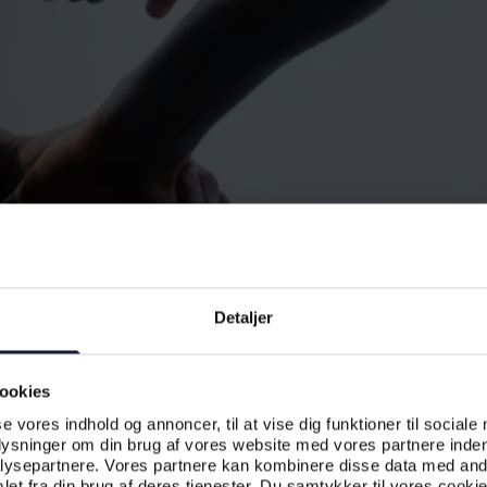
Detaljer
ookies
se vores indhold og annoncer, til at vise dig funktioner til sociale
plysninger om din brug af vores website med vores partnere inden
ysepartnere. Vores partnere kan kombinere disse data med andr
et fra din brug af deres tjenester. Du samtykker til vores cookie