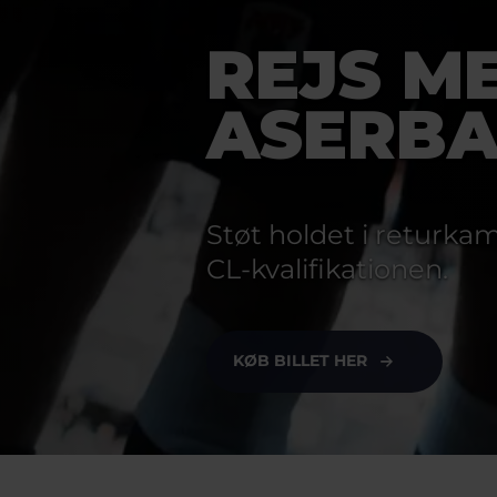
REJS ME
ASERBA
Støt holdet i returk
KØB BILLET HER