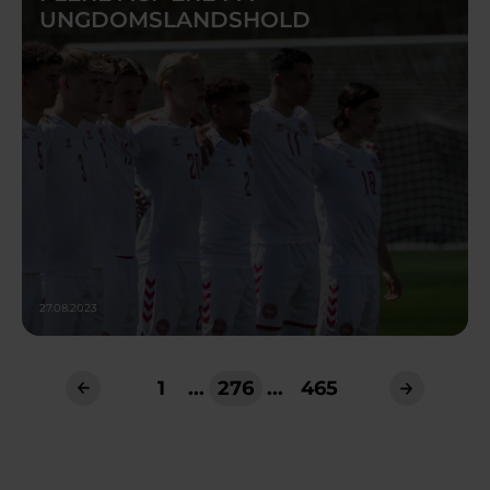
UNGDOMSLANDSHOLD
27.08.2023
1
...
276
...
465