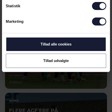
NYHED
Statistik
TRE GODE POINT SØNDAG I CERES
PARK
Marketing
Tillad alle cookies
Tillad udvalgte
27.08.2023
NYHED
FLERE AGF'ERE PÅ