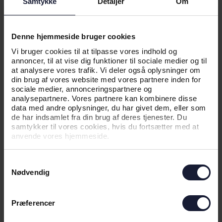
Samtykke
Detaljer
Om
NYHED
Denne hjemmeside bruger cookies
ÅRETS FRIVILLIG 2023: MIT
Vi bruger cookies til at tilpasse vores indhold og
ARBEJDE ER, AT FOLK HAR DET
annoncer, til at vise dig funktioner til sociale medier og til
GODT OG TAGER EN UDDANNELSE
at analysere vores trafik. Vi deler også oplysninger om
din brug af vores website med vores partnere inden for
sociale medier, annonceringspartnere og
analysepartnere. Vores partnere kan kombinere disse
data med andre oplysninger, du har givet dem, eller som
de har indsamlet fra din brug af deres tjenester. Du
samtykker til vores cookies, hvis du fortsætter med at
anvende vores hjemmeside.
Samtykkevalg
Nødvendig
27.08.2023
Præferencer