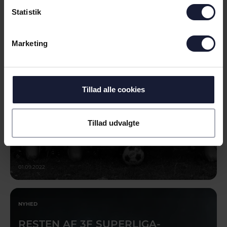
NYHED
Statistik
MØD AGF-LEGENDERNE: PREMIERE
PÅ NY AMBITIØS PORTRÆT-SERIE
Marketing
Tillad alle cookies
Tillad udvalgte
01.09.2022
NYHED
RESTEN AF 3F SUPERLIGA-