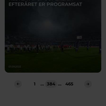
EFTERÅRET ER PROGRAMSAT
01.09.2022
1
...
384
...
465