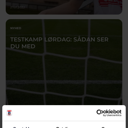
27.01.2022
NYHED
TESTKAMP LØRDAG: SÅDAN SER
DU MED
27.01.2022