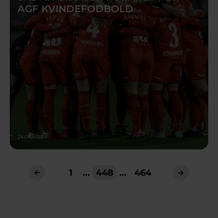
AGF KVINDEFODBOLD
24.01.2022
1
...
448
...
464