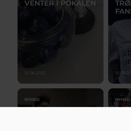
VENTER I POKALEN
TRØ
FAN
10.08.2022
10.08.2
NYHED
NYHED
AGF TILKNYTTER
NY 
UNG AUSTRALIER
SIG
ME