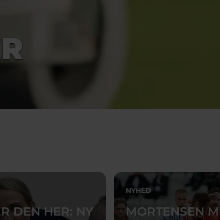
ER
NYHED
ER DEN HER: NY
MORTENSEN M