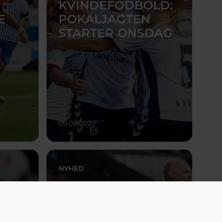
KVINDEFODBOLD:
E
POKALJAGTEN
STARTER ONSDAG
09.08.2022
NYHED
UWE EFTER SEJR: -
LD:
VI VISTE TO SIDER
L
AF OS