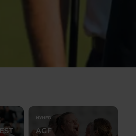
NYHED
EST
AGF