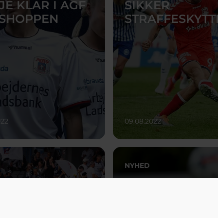
JE KLAR I AGF
SIKKER
SHOPPEN
STRAFFESKYTT
022
09.08.2022
NYHED
KAMP NÆRMER
AGF
: KOM OG VÆR
KVINDEFODBO
D
ET ÅR MERE TI