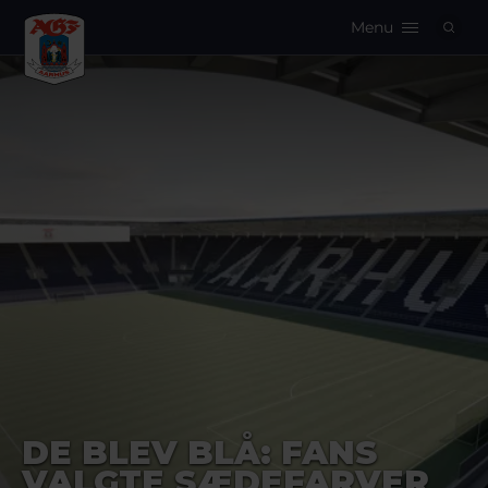
Menu
Logo
DE BLEV BLÅ: FANS
VALGTE SÆDEFARVER