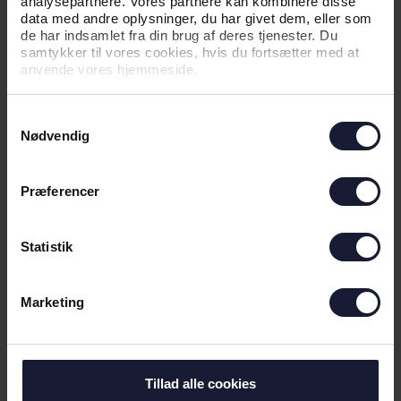
analysepartnere. Vores partnere kan kombinere disse
data med andre oplysninger, du har givet dem, eller som
de har indsamlet fra din brug af deres tjenester. Du
samtykker til vores cookies, hvis du fortsætter med at
anvende vores hjemmeside.
19.08.2025
Samtykkevalg
Nødvendig
NYHED
SØNDAG FORLADER VI CERES
Præferencer
PARK - 23 ÅR EFTER INDVIELSEN
Statistik
Marketing
Tillad alle cookies