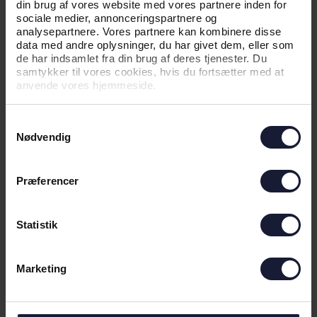
din brug af vores website med vores partnere inden for
sociale medier, annonceringspartnere og
analysepartnere. Vores partnere kan kombinere disse
data med andre oplysninger, du har givet dem, eller som
de har indsamlet fra din brug af deres tjenester. Du
samtykker til vores cookies, hvis du fortsætter med at
anvende vores hjemmeside.
20.06.2026
Samtykkevalg
Nødvendig
NYHED
Præferencer
SÆDER FRA DET GAMLE CERES
PARK FÅR NYT LIV
Statistik
Marketing