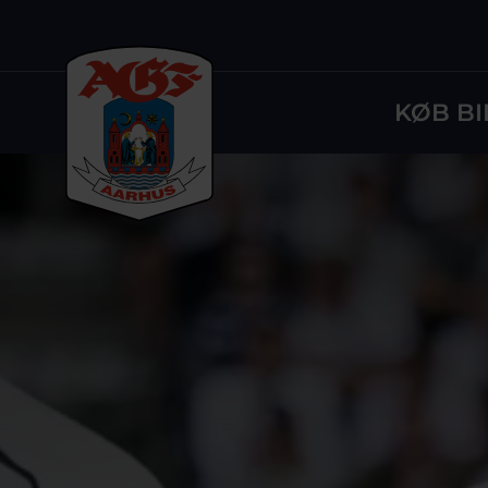
KØB BI
Logo