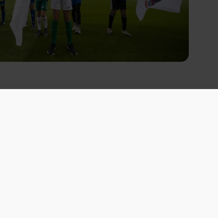
 del af AGF
marbejde
nu ikke er en af vores samarbejdsklubber, 
 kunne være spændende, så tag fat i os og 