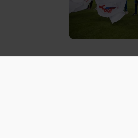
Bliv en
Klubsa
Hvis din klub end
men synes, at det