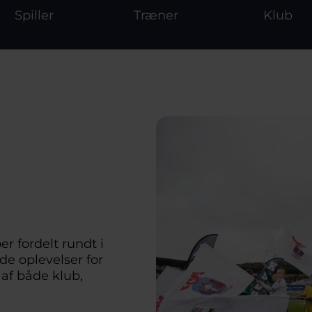
Spiller
Træner
Klub
 fordelt rundt i 
e oplevelser for 
af både klub, 