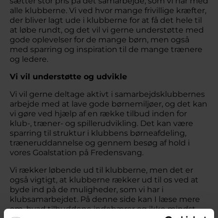
sætter stor pris på det samarbejde, som vi har med
alle klubberne. Vi ved hvor mange frivillige kræfter,
der bliver lagt ude i klubberne for at få det hele til
at løbe rundt, og det vil vi gerne understøtte med
gode oplevelser for de mange børn, men også
med sparring og inspiration til de mange trænere
og ledere.
Vi vil understøtte og udvikle
Vi vil gerne deltage aktivt i samarbejdsklubbernes
arbejde med at lave gode børnemiljøer, og det kan
vi gøre ved hjælp af en række tilbud inden for
klub-, træner- og spillerudvikling. Det kan være
sparring til struktur i klubbens børneafdeling,
træneruddannelse og gennem besøg af hold i
vores Goalstation på Fredensvang.
Vi rækker løbende ud til klubberne, men det er
også vigtigt, at klubberne rækker ud til os ved at
byde ind på de muligheder, som vi har i
klubsamarbejdet. På denne side kan I læse mere
om, hvad tilbuddene indebærer og ikke mindst,