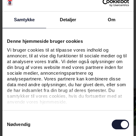
hvordan I gør brug af dem.
I AGF er vi stolte af Aarhus og vores mange
samarbejdsklubber!
Samtykke
Detaljer
Om
Denne hjemmeside bruger cookies
Vi bruger cookies til at tilpasse vores indhold og
annoncer, til at vise dig funktioner til sociale medier og til
at analysere vores trafik. Vi deler også oplysninger om
din brug af vores website med vores partnere inden for
sociale medier, annonceringspartnere og
analysepartnere. Vores partnere kan kombinere disse
data med andre oplysninger, du har givet dem, eller som
de har indsamlet fra din brug af deres tjenester. Du
samtykker til vores cookies, hvis du fortsætter med at
anvende vores hjemmeside.
Samtykkevalg
Nødvendig