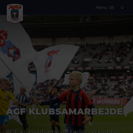
Menu
Logo
AGF KLUBSAMARBEJDE
AGF klubsamarbejde tæller 60 klubber