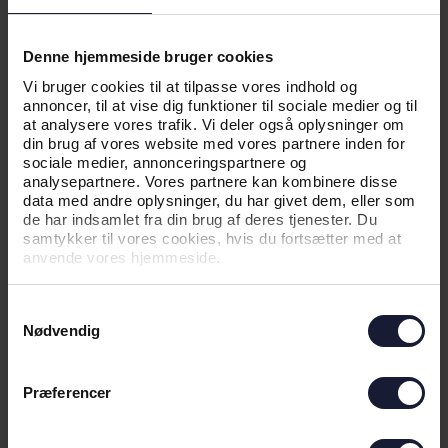
Denne hjemmeside bruger cookies
NYHED
Vi bruger cookies til at tilpasse vores indhold og
VELKOMMEN TIL COLIN RÖSLER
annoncer, til at vise dig funktioner til sociale medier og til
at analysere vores trafik. Vi deler også oplysninger om
din brug af vores website med vores partnere inden for
sociale medier, annonceringspartnere og
analysepartnere. Vores partnere kan kombinere disse
data med andre oplysninger, du har givet dem, eller som
de har indsamlet fra din brug af deres tjenester. Du
samtykker til vores cookies, hvis du fortsætter med at
anvende vores hjemmeside.
Samtykkevalg
Nødvendig
Præferencer
02.08.2026