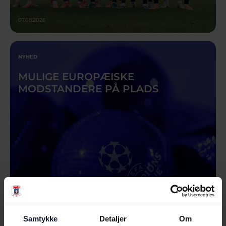
07.08.2026
NYHED
MULIGE EUROPÆISKE
MODSTANDERE PÅ PLADS
Samtykke
Detaljer
Om
03.08.2026