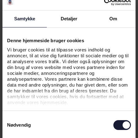
Samtykke
Detaljer
Om
Denne hjemmeside bruger cookies
05.08.2026
Vi bruger cookies til at tilpasse vores indhold og
annoncer, til at vise dig funktioner til sociale medier og til
at analysere vores trafik. Vi deler også oplysninger om
NYHED
din brug af vores website med vores partnere inden for
sociale medier, annonceringspartnere og
NY EUROPÆISK UDFORDRING
analysepartnere. Vores partnere kan kombinere disse
VENTER: - VI HAR FORBEREDT OS
data med andre oplysninger, du har givet dem, eller som
de har indsamlet fra din brug af deres tjenester. Du
GODT
samtykker til vores cookies, hvis du fortsætter med at
anvende vores hjemmeside.
Samtykkevalg
Nødvendig