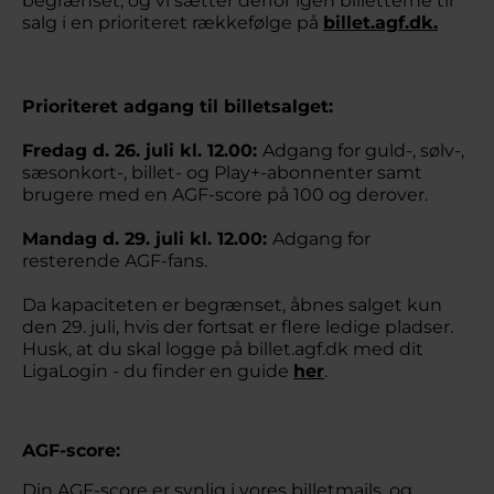
begrænset, og vi sætter derfor igen billetterne til
salg i en prioriteret rækkefølge på
billet.agf.dk.
Prioriteret adgang til billetsalget:
Fredag d. 26. juli kl. 12.00:
Adgang for guld-, sølv-,
sæsonkort-, billet- og Play+-abonnenter samt
brugere med en AGF-score på 100 og derover.
Mandag d. 29. juli kl. 12.00:
Adgang for
resterende AGF-fans.
Da kapaciteten er begrænset, åbnes salget kun
den 29. juli, hvis der fortsat er flere ledige pladser.
Husk, at du skal logge på billet.agf.dk med dit
LigaLogin - du finder en guide
her
.
AGF-score:
Din AGF-score er synlig i vores billetmails, og