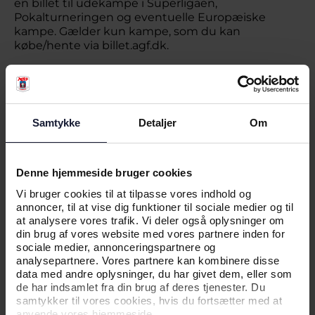
en billet til udekampe i Superligaen,
Pokalturneringen og eventuelle Europæiske
kampe. Gælder kun kampe, som du kan
købe/hente via billet.agf.dk.
-5 point ved udeblivelse:
Du får fratrukket 5 point, hvis du har trukket en
billet via dit billet- eller reservationsabonnement,
men udebliver.
Samtykke
Detaljer
Om
Din AGF Score udregnes løbende på baggrund af
de seneste 12 måneders kampe.
Denne hjemmeside bruger cookies
Det er vigtigt, at hvis du køber på vegne af en ven i
Vi bruger cookies til at tilpasse vores indhold og
vores billetsystem, så skal du tildele billetterne til
annoncer, til at vise dig funktioner til sociale medier og til
hver enkelt profil – kun på den måde får I begge
at analysere vores trafik. Vi deler også oplysninger om
jeres point.
din brug af vores website med vores partnere inden for
sociale medier, annonceringspartnere og
For at en billet tæller i din AGF Score, så skal
analysepartnere. Vores partnere kan kombinere disse
billetten være købt via billet.agf.dk eller som en del
data med andre oplysninger, du har givet dem, eller som
af dit løbende abonnement.
de har indsamlet fra din brug af deres tjenester. Du
samtykker til vores cookies, hvis du fortsætter med at
*Vær opmærksom på:
anvende vores hjemmeside.