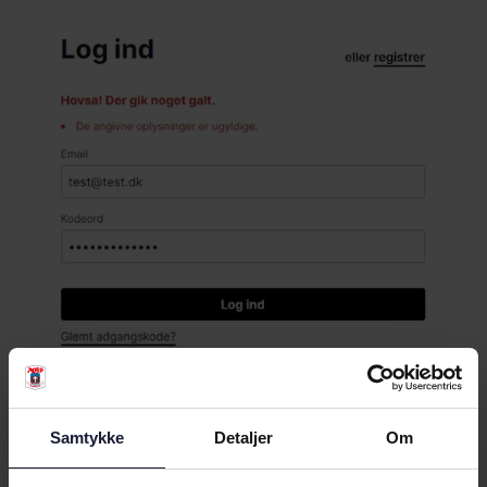
Samtykke
Detaljer
Om
Findes din bruger ikke?