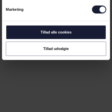
Marketing
Årsagen er typisk, at du ikke har en bruger på den
mailadresse, hvorfor du så skal oprette en ny.
Opretter du en ny bruger, skal du blot bruge den
Tillad alle cookies
samme mailadresse, som du tidligere har brugt på
billet.agf.dk.
Tillad udvalgte