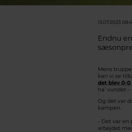
13.07.2023 08:
Endnu en
sæsonpre
Mens truppen
kan vi se ti
det blev 0-0 
ha’ vundet –
Og det var d
kampen.
- Det var en
arbejdet med