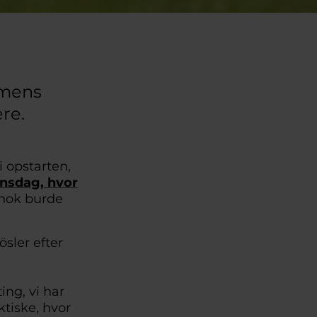
 mens
re.
 opstarten,
nsdag, hvor
 nok burde
sler efter
ing, vi har
tiske, hvor