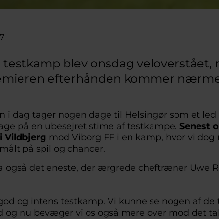
47
 testkamp blev onsdag veloverstået,
mieren efterhånden kommer nærme
 i dag tager nogen dage til Helsingør som et led i
lbage på en ubesejret stime af testkampe.
Senest o
i Vildbjerg
mod Viborg FF i en kamp, hvor vi dog
 målt på spil og chancer.
a også det eneste, der ærgrede cheftræner Uwe Rö
 god og intens testkamp. Vi kunne se nogen af de t
 og nu bevæger vi os også mere over mod det tak