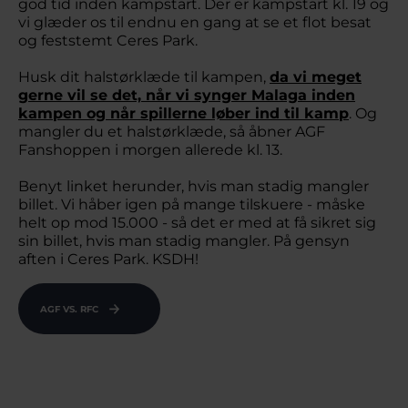
god tid inden kampstart. Der er kampstart kl. 19 og
vi glæder os til endnu en gang at se et flot besat
og feststemt Ceres Park.
Husk dit halstørklæde til kampen,
da vi meget
gerne vil se det, når vi synger Malaga inden
kampen og når spillerne løber ind til kamp
. Og
mangler du et halstørklæde, så åbner AGF
Fanshoppen i morgen allerede kl. 13.
Benyt linket herunder, hvis man stadig mangler
billet. Vi håber igen på mange tilskuere - måske
helt op mod 15.000 - så det er med at få sikret sig
sin billet, hvis man stadig mangler. På gensyn
aften i Ceres Park. KSDH!
AGF VS. RFC