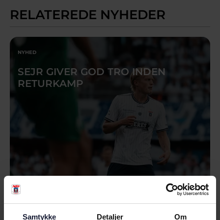
RELATEREDE NYHEDER
NYHED
SEJR GIVER GOD TRO INDEN
RETURKAMP
05.08.2026
Samtykke
Detaljer
Om