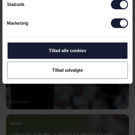
NYHED
Statistik
NY EUROPÆISK UDFORDRING
VENTER: - VI HAR FORBEREDT OS
Marketing
GODT
Tillad alle cookies
Tillad udvalgte
04.08.2026
NYHED