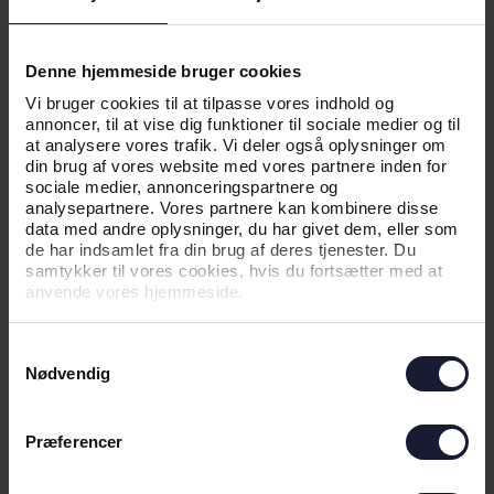
NYHED
Denne hjemmeside bruger cookies
Vi bruger cookies til at tilpasse vores indhold og
SEJR I FØRSTE OMGANG I CL-
annoncer, til at vise dig funktioner til sociale medier og til
KVALIFIKATIONEN
at analysere vores trafik. Vi deler også oplysninger om
din brug af vores website med vores partnere inden for
sociale medier, annonceringspartnere og
analysepartnere. Vores partnere kan kombinere disse
data med andre oplysninger, du har givet dem, eller som
de har indsamlet fra din brug af deres tjenester. Du
samtykker til vores cookies, hvis du fortsætter med at
anvende vores hjemmeside.
Samtykkevalg
Nødvendig
05.08.2026
Præferencer