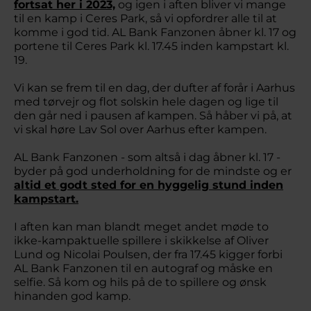
fortsat her i 2023,
og igen i aften bliver vi mange
til en kamp i Ceres Park, så vi opfordrer alle til at
komme i god tid. AL Bank Fanzonen åbner kl. 17 og
portene til Ceres Park kl. 17.45 inden kampstart kl.
19.
Vi kan se frem til en dag, der dufter af forår i Aarhus
med tørvejr og flot solskin hele dagen og lige til
den går ned i pausen af kampen. Så håber vi på, at
vi skal høre Lav Sol over Aarhus efter kampen.
AL Bank Fanzonen - som altså i dag åbner kl. 17 -
byder på god underholdning for de mindste og er
altid et godt sted for en hyggelig stund inden
kampstart.
I aften kan man blandt meget andet møde to
ikke-kampaktuelle spillere i skikkelse af Oliver
Lund og Nicolai Poulsen, der fra 17.45 kigger forbi
AL Bank Fanzonen til en autograf og måske en
selfie. Så kom og hils på de to spillere og ønsk
hinanden god kamp.