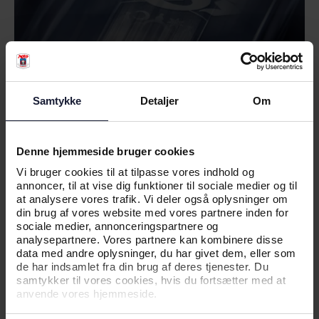
Samtykke
Detaljer
Om
Denne hjemmeside bruger cookies
01.07.2026
Vi bruger cookies til at tilpasse vores indhold og
annoncer, til at vise dig funktioner til sociale medier og til
at analysere vores trafik. Vi deler også oplysninger om
din brug af vores website med vores partnere inden for
NYHED
sociale medier, annonceringspartnere og
analysepartnere. Vores partnere kan kombinere disse
INFORMATION OM TESTKAMP PÅ
data med andre oplysninger, du har givet dem, eller som
SØNDAG
de har indsamlet fra din brug af deres tjenester. Du
samtykker til vores cookies, hvis du fortsætter med at
anvende vores hjemmeside.