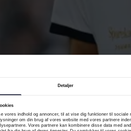
Detaljer
ookies
se vores indhold og annoncer, til at vise dig funktioner til sociale
plysninger om din brug af vores website med vores partnere inden
ysepartnere. Vores partnere kan kombinere disse data med andr
et fra din brug af deres tjenester. Du samtykker til vores cookie