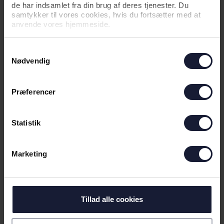
de har indsamlet fra din brug af deres tjenester. Du
samtykker til vores cookies, hvis du fortsætter med at
anvende vores hjemmeside.
07.08.2026
Samtykkevalg
Nødvendig
NYHED
MULIGE EUROPÆISKE
Præferencer
MODSTANDERE PÅ PLADS
Statistik
Marketing
Tillad alle cookies