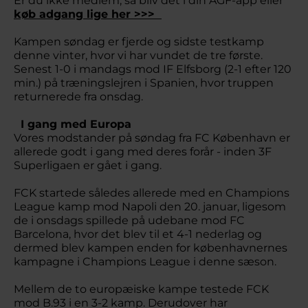
Er du ikke medlem, så bliv det i din AGF-app eller
køb adgang lige her >>>
Kampen søndag er fjerde og sidste testkamp
denne vinter, hvor vi har vundet de tre første.
Senest 1-0 i mandags mod IF Elfsborg (2-1 efter 120
min.) på træningslejren i Spanien, hvor truppen
returnerede fra onsdag.
I gang med Europa
Vores modstander på søndag fra FC København er
allerede godt i gang med deres forår - inden 3F
Superligaen er gået i gang.
FCK startede således allerede med en Champions
League kamp mod Napoli den 20. januar, ligesom
de i onsdags spillede på udebane mod FC
Barcelona, hvor det blev til et 4-1 nederlag og
dermed blev kampen enden for københavnernes
kampagne i Champions League i denne sæson.
Mellem de to europæiske kampe testede FCK
mod B.93 i en 3-2 kamp. Derudover har