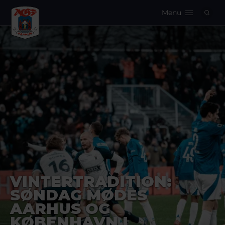
Menu
Logo
VINTERTRADITION:
SØNDAG MØDES
AARHUS OG
KØBENHAVN I