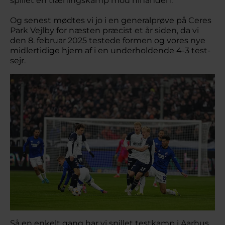
spillet en træningskamp mod hinanden.
Og senest mødtes vi jo i en generalprøve på Ceres
Park Vejlby for næsten præcist et år siden, da vi
den 8. februar 2025 testede formen og vores nye
midlertidige hjem af i en underholdende 4-3 test-
sejr.
Så en enkelt gang har vi spillet testkamp i Aarhus,