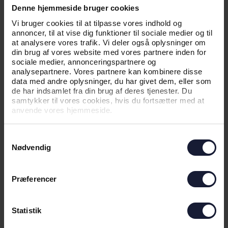
RELATEREDE NYHEDER
Denne hjemmeside bruger cookies
Vi bruger cookies til at tilpasse vores indhold og
annoncer, til at vise dig funktioner til sociale medier og til
NYHED
at analysere vores trafik. Vi deler også oplysninger om
din brug af vores website med vores partnere inden for
MULIGE EUROPÆISKE
sociale medier, annonceringspartnere og
MODSTANDERE PÅ PLADS
analysepartnere. Vores partnere kan kombinere disse
data med andre oplysninger, du har givet dem, eller som
de har indsamlet fra din brug af deres tjenester. Du
samtykker til vores cookies, hvis du fortsætter med at
anvende vores hjemmeside.
Samtykkevalg
Nødvendig
Præferencer
03.08.2026
Statistik