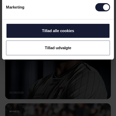
Marketing
NYHED
VELKOMMEN TIL COLIN RÖSLER
Tillad alle cookies
Tillad udvalgte
02.08.2026
NYHED