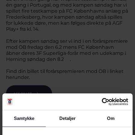
én gang i Portugal, og med kampen søndag har vi
spillet fire testkampe på FC Københavns anlæg på
Frederiksberg, hvor kampen søndag altså spilles
for lukkede døre, men kan følges direkte på AGF
Play+ fra kl. 14.
Efter kampen søndag ser vi ind i en forårspremiere
mod OB fredag den 6.2 mens FC København
åbner deres 3F Superliga-forår med en udekamp i
Herning søndag den 8.2 .
Find din billet til forårspremieren mod OB i linket
herunder.
AGF BILLET
Samtykke
Detaljer
Om