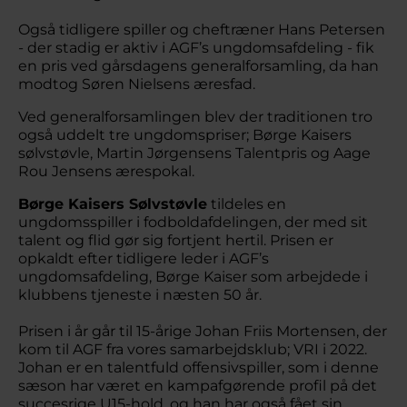
Også tidligere spiller og cheftræner Hans Petersen
- der stadig er aktiv i AGF’s ungdomsafdeling - fik
en pris ved gårsdagens generalforsamling, da han
modtog Søren Nielsens æresfad.
Ved generalforsamlingen blev der traditionen tro
også uddelt tre ungdomspriser; Børge Kaisers
sølvstøvle, Martin Jørgensens Talentpris og Aage
Rou Jensens ærespokal.
Børge Kaisers Sølvstøvle
tildeles en
ungdomsspiller i fodboldafdelingen, der med sit
talent og flid gør sig fortjent hertil. Prisen er
opkaldt efter tidligere leder i AGF’s
ungdomsafdeling, Børge Kaiser som arbejdede i
klubbens tjeneste i næsten 50 år.
Prisen i år går til 15-årige Johan Friis Mortensen, der
kom til AGF fra vores samarbejdsklub; VRI i 2022.
Johan er en talentfuld offensivspiller, som i denne
sæson har været en kampafgørende profil på det
succesrige U15-hold, og han har også fået sin