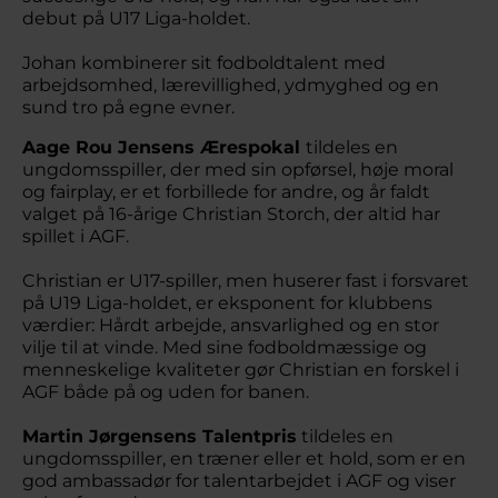
debut på U17 Liga-holdet.
Johan kombinerer sit fodboldtalent med
arbejdsomhed, lærevillighed, ydmyghed og en
sund tro på egne evner.
Aage Rou Jensens Ærespokal
tildeles en
ungdomsspiller, der med sin opførsel, høje moral
og fairplay, er et forbillede for andre, og år faldt
valget på 16-årige Christian Storch, der altid har
spillet i AGF.
Christian er U17-spiller, men huserer fast i forsvaret
på U19 Liga-holdet, er eksponent for klubbens
værdier: Hårdt arbejde, ansvarlighed og en stor
vilje til at vinde. Med sine fodboldmæssige og
menneskelige kvaliteter gør Christian en forskel i
AGF både på og uden for banen.
Martin Jørgensens Talentpris
tildeles en
ungdomsspiller, en træner eller et hold, som er en
god ambassadør for talentarbejdet i AGF og viser