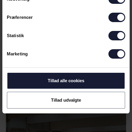
Præferencer
Statistik
Marketing
29.05.2024
Tillad alle cookies
NYHED
REJSEGILDE PÅ AKADEMI PÅ
Tillad udvalgte
FREDENSVANG