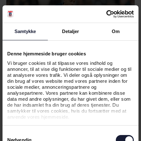
Samtykke
Detaljer
Om
Denne hjemmeside bruger cookies
Vi bruger cookies til at tilpasse vores indhold og
annoncer, til at vise dig funktioner til sociale medier og til
at analysere vores trafik. Vi deler også oplysninger om
din brug af vores website med vores partnere inden for
30.05.2025
sociale medier, annonceringspartnere og
analysepartnere. Vores partnere kan kombinere disse
data med andre oplysninger, du har givet dem, eller som
de har indsamlet fra din brug af deres tjenester. Du
NYHED
samtykker til vores cookies, hvis du fortsætter med at
anvende vores hjemmeside.
LANDSHOLDS-UPDATE: ANDERSON
I TESTKAMPE
Samtykkevalg
Nødvendig