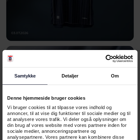
03.07.2026
NYHED
VÆR MED NÅR VI LANCERER
UDEBANETRØJEN 26/27
Samtykke
Detaljer
Om
Denne hjemmeside bruger cookies
Vi bruger cookies til at tilpasse vores indhold og
annoncer, til at vise dig funktioner til sociale medier og til
at analysere vores trafik. Vi deler også oplysninger om
din brug af vores website med vores partnere inden for
sociale medier, annonceringspartnere og
analysepartnere. Vores partnere kan kombinere disse