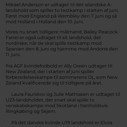
Mikael Anderson er udtaget til det islandske A-
landshold som spiller to testkamp i starten af juni.
Først mod England på Wembley den 7. juni og så
mod Holland i Holland den 10. juni.
Vores nu snart tidligere målmand, Bailey Peacock-
Farrel er også udtaget til sit landshold, det
nordirske, når de skal spille testkamp mod
Spanien den 8. juni og hjemme mod Andorra den
11. juni.
Fra AGF kvindefodbold er Ally Green udtaget til
New Zealand, der i starten af juni spiller
forberedelseskampe til sommerens OL, som New
Zeland kvalificerede sig til tidligere på året.
Laura Faurskov og Julie Mathiasen er udtaget til
U23-landsholdet, der snart skal spille to
venskabskampe mod Skotland i henholdsvis
Ringkøbing og Skjern.
På det danske kvinde U19 landshold er Elvira