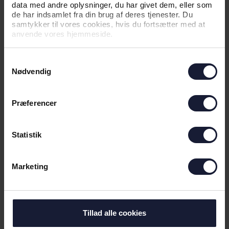
data med andre oplysninger, du har givet dem, eller som
de har indsamlet fra din brug af deres tjenester. Du
samtykker til vores cookies, hvis du fortsætter med at
01.07.2026
anvende vores hjemmeside.
Samtykkevalg
NYHED
Nødvendig
INFORMATION OM TESTKAMP PÅ
SØNDAG
Præferencer
Statistik
Marketing
Tillad alle cookies