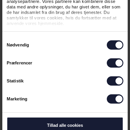
analysepartnere. Vores partnere kan kombinere disse
data med andre oplysninger, du har givet dem, eller som
de har indsamlet fra din brug af deres tjenester. Du
samtykker til vores cookies, hvis du fortsætter med at
NYHED
anvende vores hjemmeside.
VÆR MED NÅR VI LANCERER
UDEBANETRØJEN 26/27
Samtykkevalg
Nødvendig
Præferencer
Statistik
Marketing
01.07.2026
Tillad alle cookies