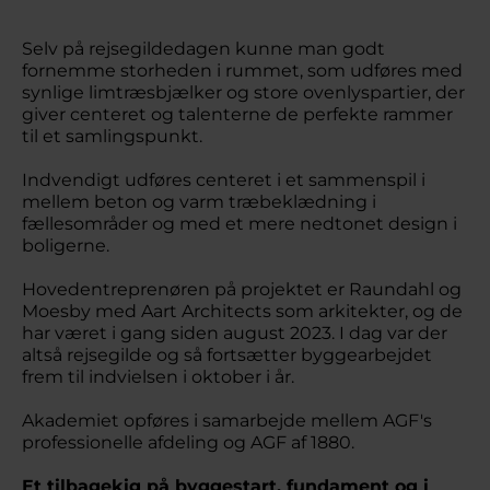
Selv på rejsegildedagen kunne man godt
fornemme storheden i rummet, som udføres med
synlige limtræsbjælker og store ovenlyspartier, der
giver centeret og talenterne de perfekte rammer
til et samlingspunkt.
Indvendigt udføres centeret i et sammenspil i
mellem beton og varm træbeklædning i
fællesområder og med et mere nedtonet design i
boligerne.
Hovedentreprenøren på projektet er Raundahl og
Moesby med Aart Architects som arkitekter, og de
har været i gang siden august 2023. I dag var der
altså rejsegilde og så fortsætter byggearbejdet
frem til indvielsen i oktober i år.
Akademiet opføres i samarbejde mellem AGF's
professionelle afdeling og AGF af 1880.
Et tilbagekig på byggestart, fundament og i