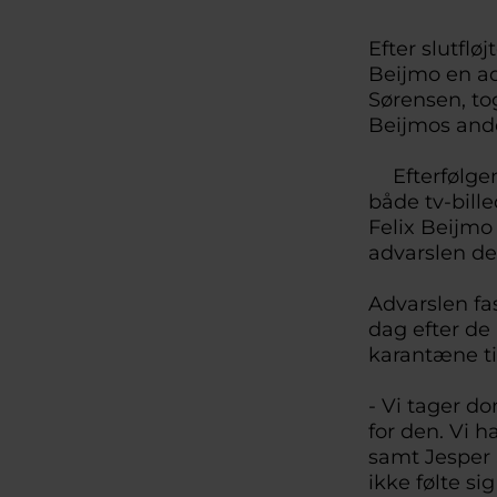
Efter slutfl
Beijmo en ad
Sørensen, to
Beijmos ande
Efterfølgend
både tv-bille
Felix Beijmo
advarslen d
Advarslen fa
dag efter de
karantæne ti
- Vi tager d
for den. Vi h
samt Jesper 
ikke følte si