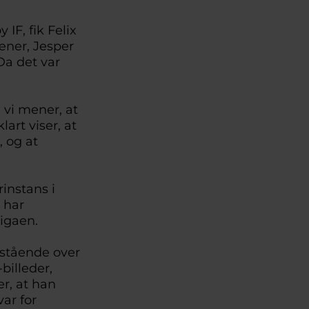
IF, fik Felix
æner, Jesper
Da det var
 vi mener, at
art viser, at
, og at
instans i
 har
ligaen.
rstående over
billeder,
r, at han
var for