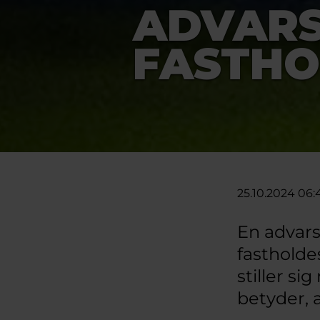
ADVARS
FASTHO
25.10.2024 06:
En advars
fastholde
stiller s
betyder, 