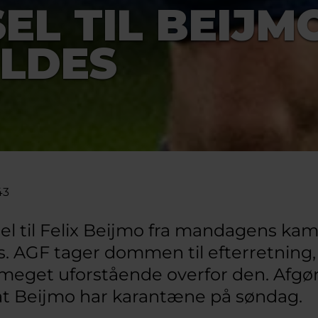
EL TIL BEIJM
LDES
43
el til Felix Beijmo fra mandagens ka
s. AGF tager dommen til efterretning
ig meget uforstående overfor den. Afgø
at Beijmo har karantæne på søndag.