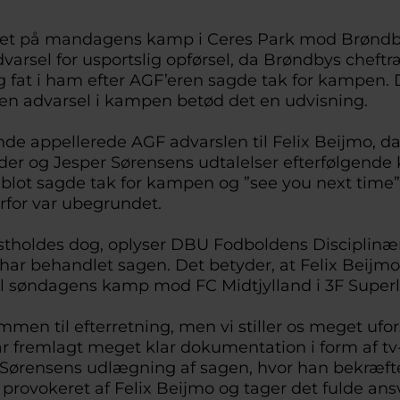
øjtet på mandagens kamp i Ceres Park mod Brøndby 
varsel for usportslig opførsel, da Brøndbys cheftr
g fat i ham efter AGF’eren sagde tak for kampen. 
n advarsel i kampen betød det en udvisning.
e appellerede AGF advarslen til Felix Beijmo, da
der og Jesper Sørensens udtalelser efterfølgende kl
 blot sagde tak for kampen og ”see you next time”
erfor var ubegrundet.
stholdes dog, oplyser DBU Fodboldens Disciplinær
 har behandlet sagen. Det betyder, at Felix Beijmo
l søndagens kamp mod FC Midtjylland i 3F Super
ommen til efterretning, men vi stiller os meget ufo
ar fremlagt meget klar dokumentation i form af tv-
Sørensens udlægning af sagen, hvor han bekræfte
g provokeret af Felix Beijmo og tager det fulde ans