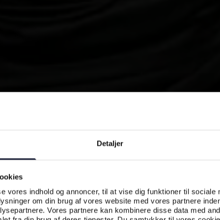
Detaljer
ookies
se vores indhold og annoncer, til at vise dig funktioner til sociale
plysninger om din brug af vores website med vores partnere inden
ysepartnere. Vores partnere kan kombinere disse data med andr
et fra din brug af deres tjenester. Du samtykker til vores cookie