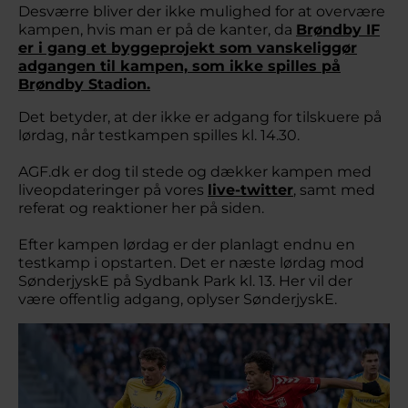
Desværre bliver der ikke mulighed for at overvære
kampen, hvis man er på de kanter, da
Brøndby IF
er i gang et byggeprojekt som vanskeliggør
adgangen til kampen, som ikke spilles på
Brøndby Stadion.
Det betyder, at der ikke er adgang for tilskuere på
lørdag, når testkampen spilles kl. 14.30.
AGF.dk er dog til stede og dækker kampen med
liveopdateringer på vores
live-twitter
, samt med
referat og reaktioner her på siden.
Efter kampen lørdag er der planlagt endnu en
testkamp i opstarten. Det er næste lørdag mod
SønderjyskE på Sydbank Park kl. 13. Her vil der
være offentlig adgang, oplyser SønderjyskE.