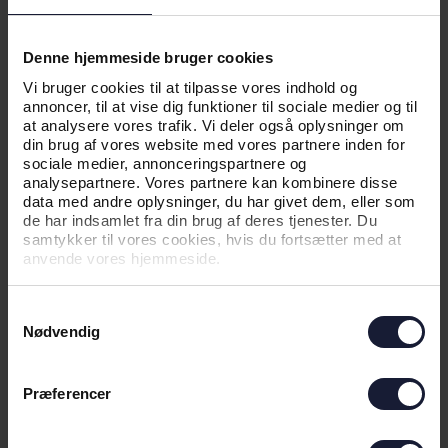
NEXT UP LYNGBY BOLDKLUB
Denne hjemmeside bruger cookies
Vi bruger cookies til at tilpasse vores indhold og
annoncer, til at vise dig funktioner til sociale medier og til
at analysere vores trafik. Vi deler også oplysninger om
din brug af vores website med vores partnere inden for
sociale medier, annonceringspartnere og
analysepartnere. Vores partnere kan kombinere disse
data med andre oplysninger, du har givet dem, eller som
de har indsamlet fra din brug af deres tjenester. Du
samtykker til vores cookies, hvis du fortsætter med at
anvende vores hjemmeside.
Samtykkevalg
31.07.2026
Nødvendig
Præferencer
NYHED
KLASSIKER ÅBNER SUPERLIGA-