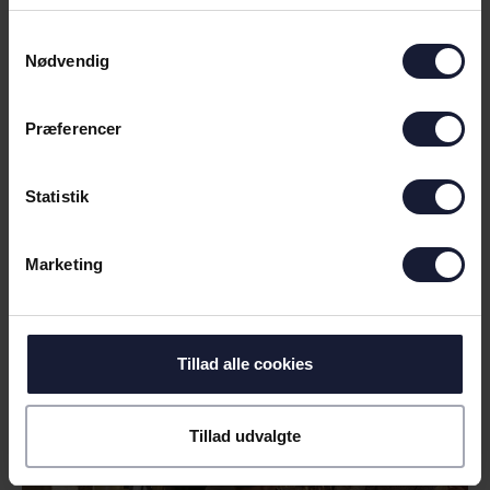
Samtykkevalg
Nødvendig
Præferencer
SPONSORPAKKE
Erhvervssponsor - 75.000,-
Statistik
Marketing
Tillad alle cookies
Tillad udvalgte