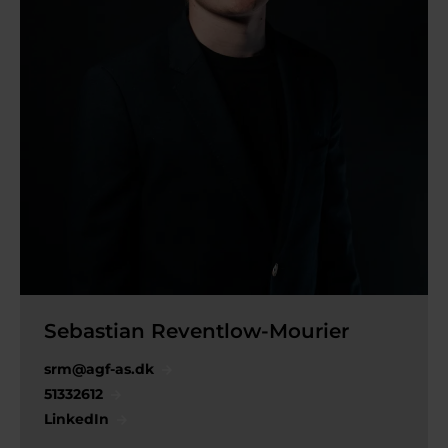
Sebastian Reventlow-Mourier
srm@agf-as.dk
51332612
LinkedIn