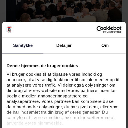
Samtykke
Detaljer
Om
SPONSORPAKKE
Bronzepartner - 145.000,-
Denne hjemmeside bruger cookies
Vi bruger cookies til at tilpasse vores indhold og
annoncer, til at vise dig funktioner til sociale medier og til
at analysere vores trafik. Vi deler også oplysninger om
din brug af vores website med vores partnere inden for
sociale medier, annonceringspartnere og
analysepartnere. Vores partnere kan kombinere disse
data med andre oplysninger, du har givet dem, eller som
de har indsamlet fra din brug af deres tjenester. Du
samtykker til vores cookies, hvis du fortsætter med at
anvende vores hjemmeside.