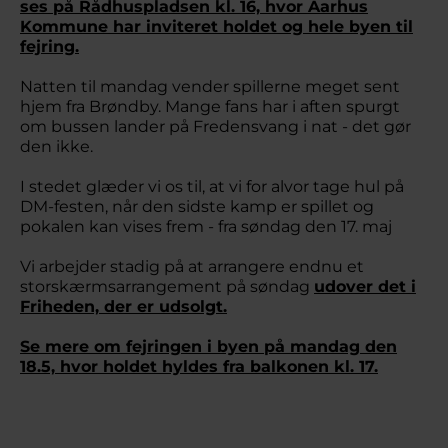
ses på Rådhuspladsen kl. 16, hvor Aarhus
Kommune har inviteret holdet og hele byen til
fejring.
Natten til mandag vender spillerne meget sent
hjem fra Brøndby. Mange fans har i aften spurgt
om bussen lander på Fredensvang i nat - det gør
den ikke.
I stedet glæder vi os til, at vi for alvor tage hul på
DM-festen, når den sidste kamp er spillet og
pokalen kan vises frem - fra søndag den 17. maj
Vi arbejder stadig på at arrangere endnu et
storskærmsarrangement på søndag
udover det i
Friheden, der er udsolgt.
Se mere om fejringen i byen på mandag den
18.5, hvor holdet hyldes fra balkonen kl. 17.