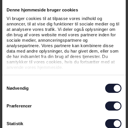
NYHED
Denne hjemmeside bruger cookies
VELKOMMEN TIL COLIN RÖSLER
Vi bruger cookies til at tilpasse vores indhold og
annoncer, til at vise dig funktioner til sociale medier og til
at analysere vores trafik. Vi deler også oplysninger om
din brug af vores website med vores partnere inden for
sociale medier, annonceringspartnere og
analysepartnere. Vores partnere kan kombinere disse
data med andre oplysninger, du har givet dem, eller som
de har indsamlet fra din brug af deres tjenester. Du
samtykker til vores cookies, hvis du fortsætter med at
anvende vores hjemmeside.
Samtykkevalg
Nødvendig
02.08.2026
Præferencer
NYHED
Statistik