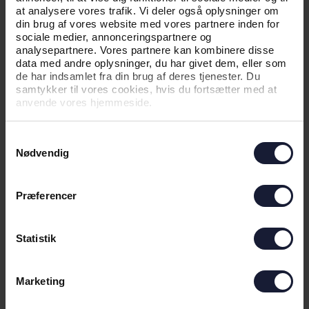
at analysere vores trafik. Vi deler også oplysninger om
din brug af vores website med vores partnere inden for
sociale medier, annonceringspartnere og
analysepartnere. Vores partnere kan kombinere disse
data med andre oplysninger, du har givet dem, eller som
de har indsamlet fra din brug af deres tjenester. Du
samtykker til vores cookies, hvis du fortsætter med at
anvende vores hjemmeside.
31.07.2026
Samtykkevalg
Nødvendig
NYHED
CL-KVAL-KAMPE MOD SABAH FK:
Præferencer
BILLETINFO
Statistik
Marketing