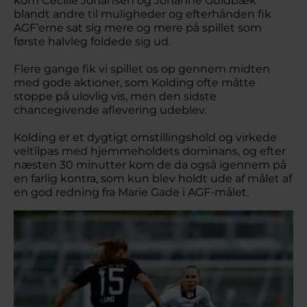
kom Cecilie Johansen og Johanne Guldbæk
blandt andre til muligheder og efterhånden fik
AGF’erne sat sig mere og mere på spillet som
første halvleg foldede sig ud.
Flere gange fik vi spillet os op gennem midten
med gode aktioner, som Kolding ofte måtte
stoppe på ulovlig vis, men den sidste
chancegivende aflevering udeblev.
Kolding er et dygtigt omstillingshold og virkede
veltilpas med hjemmeholdets dominans, og efter
næsten 30 minutter kom de da også igennem på
en farlig kontra, som kun blev holdt ude af målet af
en god redning fra Marie Gade i AGF-målet.