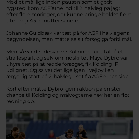
Med et mål lige inden pausen som et godt
rygstød, kom AGF’erne ind til 2. halvleg på jagt
efter flere scoringer, der kunne bringe holdet frem
til en sejr 45 minutter senere.
Johanne Guldbæk var tæt på for AGF i halvlegens
begyndelsen, men måtte se sit forsøg gå forbi mål.
Men så var det desværre Koldings tur til at få et
straffespark og selv om indskiftet Maya Dybro var
uhyre tæt på at redde forsøget, fik Kolding IF
udlignet. Og så var det lige igen i Vejlby i en
ærgerlig start på 2. halvleg - set fra AGF’ernes side.
Kort efter måtte Dybro igen i aktion på en stor
chance til Kolding og målvogterne hev her en flot
redning op.