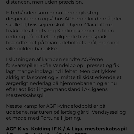
distancen, men uden præcision.
Efterhånden som minutterne gik steg
desperationen også hos AGF’erne for de mål, der
skulle til, hvis sejren skulle hjem. Clara Littrup
trykkede af og tvang Kolding-keeperen til en
redning. På det efterfølgende hjørnespark
brændte det på foran udeholdets mål, men ind
ville bolden bare ikke.
I slutningen af kampen sendte AGF’erne
forsvarsspiller Sofie Vendelbo op i presset og fik
lagt mange indlæg ind i feltet. Men det lykkes
aldrig at få scoret og vi måtte til sidst erkende et
ærgerligt nederlag på hjemmebanen og er nu
efterladt lidt i ingenmandsland i A-Ligaens
Mesterskabsspil.
Næste kamp for AGF Kvindefodbold er på
udebane, når turen på lørdag går til Vendsyssel og
et møde med Fortuna Hjørring.
AGF K vs. Kolding IF K / A Liga, mesterskabsspil