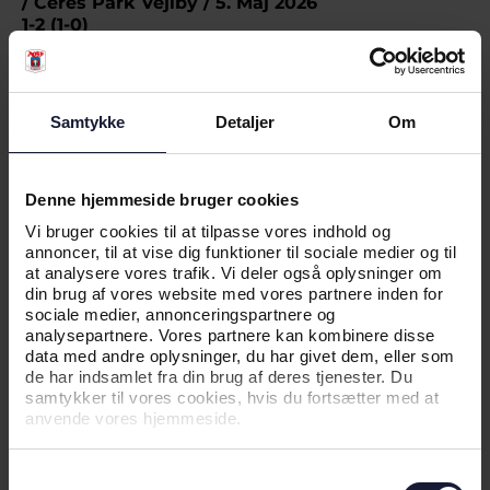
/ Ceres Park Vejlby / 5. Maj 2026
1-2 (1-0)
45+8’ 1-0: Cecilie Johansen (str.)
49’ 1-1: Amalie Lund (str.)
70’ 1-2: Julie Sørensen
Samtykke
Detaljer
Om
Advarsler
AGF: Elvira Nejmann, Sofie Lundberg
KIF: Julie Poulsen
Denne hjemmeside bruger cookies
AGF K i Vejlby:
Vi bruger cookies til at tilpasse vores indhold og
Marie Gade (36’ Maya Dybro), Sofie Vendelbo, Julie
annoncer, til at vise dig funktioner til sociale medier og til
Mathiasen, Ea Rasmussen, Silke Lynge Larsen (45’
at analysere vores trafik. Vi deler også oplysninger om
Sofie Jørgensen), Elvira Nejmann, Mie Lerche,
din brug af vores website med vores partnere inden for
Johanne Guldbæk (70’ Sofie Lundberg) Cecilie
sociale medier, annonceringspartnere og
Johansen (87 Mille Larsen), Signe Baattrup, Signe
analysepartnere. Vores partnere kan kombinere disse
Andersen, (70’ Clara Littrup)
data med andre oplysninger, du har givet dem, eller som
de har indsamlet fra din brug af deres tjenester. Du
samtykker til vores cookies, hvis du fortsætter med at
anvende vores hjemmeside.
Samtykkevalg