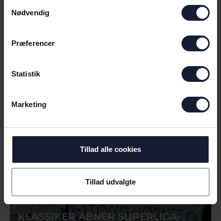
Samtykkevalg
Nødvendig
NEXT UP LYNGBY BOLDKLUB
Præferencer
Statistik
Marketing
Tillad alle cookies
31.07.2026
Tillad udvalgte
NYHED
KLASSIKER ÅBNER SUPERLIGA-