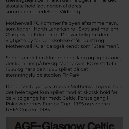
træningslejr i Danmark i denne uge. Her har det
skotske hold lagt nogen af deres
sommerforberedelser i Vildbjerg.
Motherwell FC kommer fra byen af samme navn,
som ligger i North Lanarkshire i Skotland mellem
Glasgow og Edinburgh. Det var tidligere den
vigtigste by for den skotske stålindustri og
Motherwell FC er da også kendt som ”Steelmen”.
Som os er det en klub med en lang og rig historie,
der kommer på besøg. Motherwell FC er stiftet i
1886 og har siden 1896 spillet på det
stemningsfulde stadion Fir Park.
Det er første gang vi møder Motherwell og via har i
det hele taget kun spillet mod ét skotsk hold før,
da vi to gange har mødt Celtic. Første gang i
Pokalvindernes Europa Cup i 1965 og senere i
UEFA Cup’en i 1983.