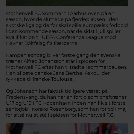
Motherwell FC kommer til Aarhus oven på en
sæson, hvor de sluttede på fjerdepladsen i den
skotske liga og derfor skal spille europæisk fodbold
i den kommende sæson, når de sidst i juli spiller
kvalifikation til UEFA Conference League mod
Havnar Bóltfelag fra Færøerne.
Kampen søndag bliver første gang den svenske
træner Alfred Johansson står i spidsen for
Motherwell FC efter han tiltrådte i sommerpausen.
Han afløste danske Jens Berthel Askou, der
rykkede til franske Toulouse.
Og Johanson har faktisk tidligere været på
Fredensvang, da han har en fortid som cheftræner
U17 og U19 i FC København inden han fik sit første
seniorjob i norske Rosenborg, som han forlod i maj,
for altså nu at stå i spidsen for Motherwell F.C.