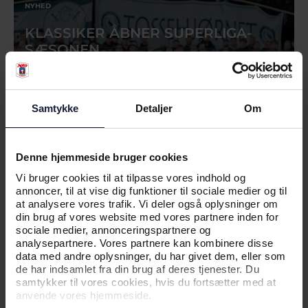
NYHED
KLASSIKER ÅBNER SUPERLIGA-
SÆSONEN
Samtykke
Detaljer
Om
Denne hjemmeside bruger cookies
Vi bruger cookies til at tilpasse vores indhold og
annoncer, til at vise dig funktioner til sociale medier og til
at analysere vores trafik. Vi deler også oplysninger om
din brug af vores website med vores partnere inden for
sociale medier, annonceringspartnere og
23.07.2026
analysepartnere. Vores partnere kan kombinere disse
data med andre oplysninger, du har givet dem, eller som
de har indsamlet fra din brug af deres tjenester. Du
samtykker til vores cookies, hvis du fortsætter med at
NYHED
anvende vores hjemmeside.