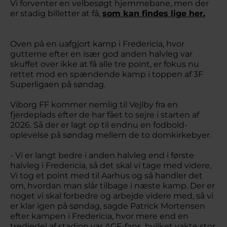
Vi forventer en velbesøgt hjemmebane, men der
er stadig billetter at få,
som kan findes lige her.
Oven på en uafgjort kamp i Fredericia, hvor
gutterne efter en især god anden halvleg var
skuffet over ikke at få alle tre point, er fokus nu
rettet mod en spændende kamp i toppen af 3F
Superligaen på søndag.
Viborg FF kommer nemlig til Vejlby fra en
fjerdeplads efter de har fået to sejre i starten af
2026. Så der er lagt op til endnu en fodbold-
oplevelse på søndag mellem de to domkirkebyer.
- Vi er langt bedre i anden halvleg end i første
halvleg i Fredericia, så det skal vi tage med videre,
Vi tog et point med til Aarhus og så handler det
om, hvordan man slår tilbage i næste kamp. Der er
noget vi skal forbedre og arbejde videre med, så vi
er klar igen på søndag, sagde Patrick Mortensen
efter kampen i Fredericia, hvor mere end en
tredjedel af stadion var AGF-fans, hvilket vakte stor