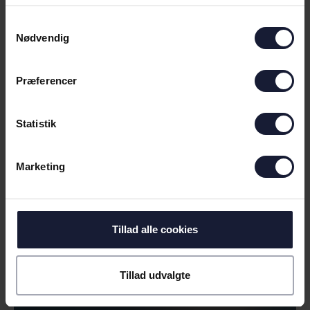
- VI BLEV MATCHET RIGTIG GODT I
DAG
Samtykkevalg
Nødvendig
Præferencer
Statistik
Marketing
11.07.2026
Tillad alle cookies
NYHED
FAN-INFORMATION INDEN KAMP I
Tillad udvalgte
BRØNDBY