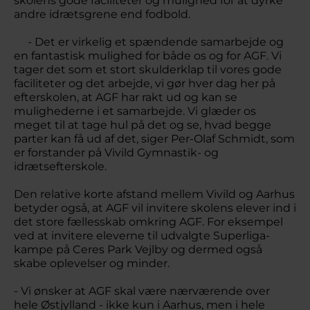
skolens gode faciliteter og mulighed for at dyrke
andre idrætsgrene end fodbold.
- Det er virkelig et spændende samarbejde og
en fantastisk mulighed for både os og for AGF. Vi
tager det som et stort skulderklap til vores gode
faciliteter og det arbejde, vi gør hver dag her på
efterskolen, at AGF har rakt ud og kan se
mulighederne i et samarbejde. Vi glæder os
meget til at tage hul på det og se, hvad begge
parter kan få ud af det, siger Per-Olaf Schmidt, som
er forstander på Vivild Gymnastik- og
idrætsefterskole.
Den relative korte afstand mellem Vivild og Aarhus
betyder også, at AGF vil invitere skolens elever ind i
det store fællesskab omkring AGF. For eksempel
ved at invitere eleverne til udvalgte Superliga-
kampe på Ceres Park Vejlby og dermed også
skabe oplevelser og minder.
- Vi ønsker at AGF skal være nærværende over
hele Østjylland - ikke kun i Aarhus, men i hele