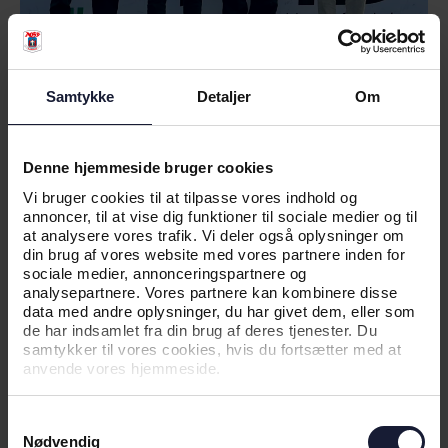
Samtykke
Detaljer
Om
Vivild Gymnastik- og Idrætsefterskole
Vivild er en moderne og traditionsrig gymnastik-
Denne hjemmeside bruger cookies
og idrætsefterskole med fokus på almen
Vi bruger cookies til at tilpasse vores indhold og
dannelse, faglighed og fællesskab. Skolen optager
annoncer, til at vise dig funktioner til sociale medier og til
185 elever i 9. og 10. klasse og tilbyder
at analysere vores trafik. Vi deler også oplysninger om
undervisning, der forbereder eleverne til
din brug af vores website med vores partnere inden for
gymnasiale eller erhvervsuddannelser.
sociale medier, annonceringspartnere og
analysepartnere. Vores partnere kan kombinere disse
Skolen har ingen faste linjer, og giver dermed
data med andre oplysninger, du har givet dem, eller som
eleverne frihed til at vælge deres kerneidræt og
de har indsamlet fra din brug af deres tjenester. Du
samtidig prøve kræfter med andre sportsgrene,
samtykker til vores cookies, hvis du fortsætter med at
kreative eller musiske fag. Både fodbold, håndbold,
anvende vores hjemmeside.
andre boldspil, gymnastik og fysisk træning fylder
meget i skolens hverdag.
Samtykkevalg
Skolen har blandt andet kunstgræsbane,
Nødvendig