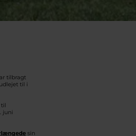
r tilbragt
lejet til i
til
 juni
forlængede
sin