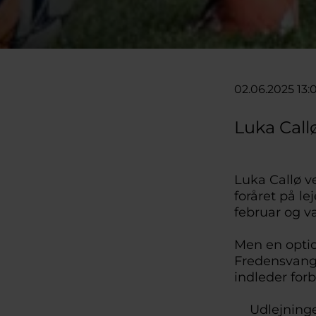
02.06.2025 13:
Luka Callø
Luka Callø v
foråret på le
februar og va
Men en option
Fredensvang,
indleder for
Udlejningen