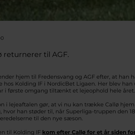
00
 returnerer til AGF.
ender hjem til Fredensvang og AGF efter, at han ha
je hos Kolding IF i NordicBet Ligaen. Her blev han ud
r i første omgang tiltænkt et lejeophold hele året.
 i lejeaftalen gør, at vi nu kan trække Callø hjem 
 hvor han støder til, når Superliga-truppen den 18.
beredelserne til den nye sæson.
 til Kolding IF
kom efter Callø for et år siden 