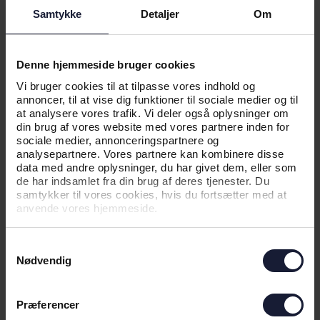
Samtykke
Detaljer
Om
02.08.2026
Denne hjemmeside bruger cookies
Vi bruger cookies til at tilpasse vores indhold og
NYHED
annoncer, til at vise dig funktioner til sociale medier og til
at analysere vores trafik. Vi deler også oplysninger om
NEXT UP LYNGBY BOLDKLUB
din brug af vores website med vores partnere inden for
sociale medier, annonceringspartnere og
analysepartnere. Vores partnere kan kombinere disse
data med andre oplysninger, du har givet dem, eller som
de har indsamlet fra din brug af deres tjenester. Du
samtykker til vores cookies, hvis du fortsætter med at
anvende vores hjemmeside.
Samtykkevalg
Nødvendig
Præferencer