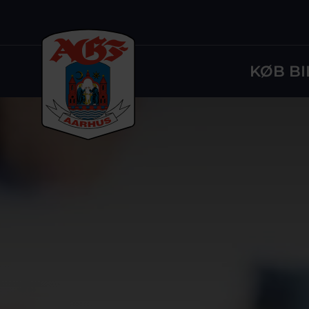
KØB BI
Logo