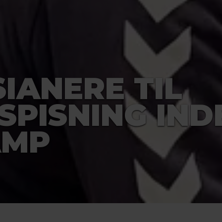
IANERE TIL
SPISNING IND
AMP