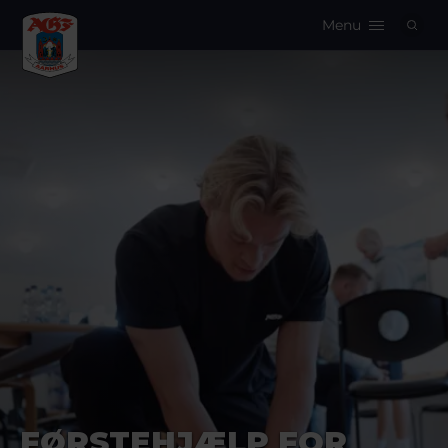
Menu
Logo
FØRSTEHJÆLP FOR