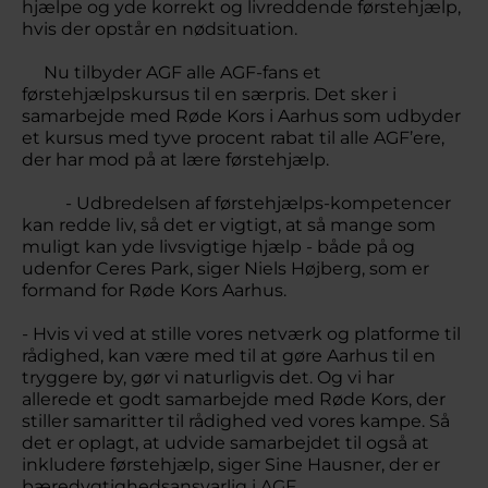
hjælpe og yde korrekt og livreddende førstehjælp,
hvis der opstår en nødsituation.
Nu tilbyder AGF alle AGF-fans et
førstehjælpskursus til en særpris. Det sker i
samarbejde med Røde Kors i Aarhus som udbyder
et kursus med tyve procent rabat til alle AGF’ere,
der har mod på at lære førstehjælp.
- Udbredelsen af førstehjælps-kompetencer
kan redde liv, så det er vigtigt, at så mange som
muligt kan yde livsvigtige hjælp - både på og
udenfor Ceres Park, siger Niels Højberg, som er
formand for Røde Kors Aarhus.
- Hvis vi ved at stille vores netværk og platforme til
rådighed, kan være med til at gøre Aarhus til en
tryggere by, gør vi naturligvis det. Og vi har
allerede et godt samarbejde med Røde Kors, der
stiller samaritter til rådighed ved vores kampe. Så
det er oplagt, at udvide samarbejdet til også at
inkludere førstehjælp, siger Sine Hausner, der er
bæredygtighedsansvarlig i AGF.