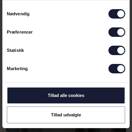
VORES NYE HJEM
Samtykkevalg
Nødvendig
Præferencer
Statistik
Marketing
16.04.2026
Tillad alle cookies
NYHED
STARTBLOKKEN STARTEDE NYT ÅR
Tillad udvalgte
MED INSPIRATIONSMØDE