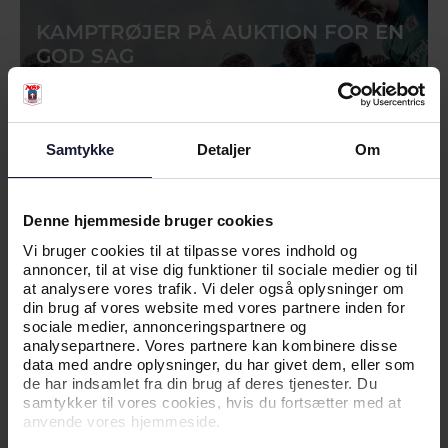
KAMPTRØJER PÅ AUKTION FOR EN
GOD SAG
Samtykke
Detaljer
Om
Denne hjemmeside bruger cookies
Vi bruger cookies til at tilpasse vores indhold og
annoncer, til at vise dig funktioner til sociale medier og til
at analysere vores trafik. Vi deler også oplysninger om
din brug af vores website med vores partnere inden for
07.05.2026
sociale medier, annonceringspartnere og
analysepartnere. Vores partnere kan kombinere disse
data med andre oplysninger, du har givet dem, eller som
de har indsamlet fra din brug af deres tjenester. Du
NYHED
samtykker til vores cookies, hvis du fortsætter med at
anvende vores hjemmeside.
ODDSET RYKKER MED IND PÅ