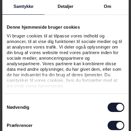
Samtykke
Detaljer
Om
Denne hjemmeside bruger cookies
04.06.2026
Vi bruger cookies til at tilpasse vores indhold og
annoncer, til at vise dig funktioner til sociale medier og til
at analysere vores trafik. Vi deler også oplysninger om
din brug af vores website med vores partnere inden for
NYHED
sociale medier, annonceringspartnere og
analysepartnere. Vores partnere kan kombinere disse
KAMPTRØJER PÅ AUKTION FOR EN
data med andre oplysninger, du har givet dem, eller som
GOD SAG
de har indsamlet fra din brug af deres tjenester. Du
samtykker til vores cookies, hvis du fortsætter med at
anvende vores hjemmeside.
Samtykkevalg
Nødvendig
Præferencer