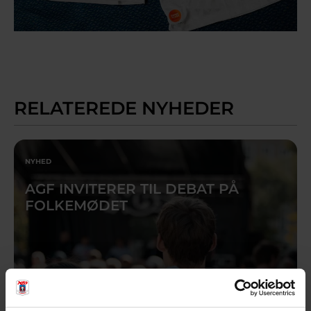
RELATEREDE NYHEDER
NYHED
AGF INVITERER TIL DEBAT PÅ
FOLKEMØDET