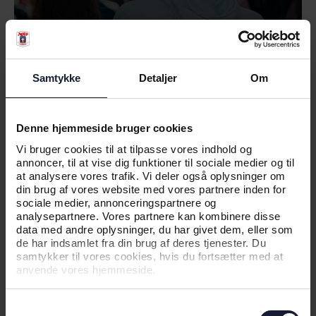
Samtykke
Detaljer
Om
04.06.2026
Denne hjemmeside bruger cookies
Vi bruger cookies til at tilpasse vores indhold og
NYHED
annoncer, til at vise dig funktioner til sociale medier og til
at analysere vores trafik. Vi deler også oplysninger om
KAMPTRØJER PÅ AUKTION FOR EN
din brug af vores website med vores partnere inden for
GOD SAG
sociale medier, annonceringspartnere og
analysepartnere. Vores partnere kan kombinere disse
data med andre oplysninger, du har givet dem, eller som
de har indsamlet fra din brug af deres tjenester. Du
samtykker til vores cookies, hvis du fortsætter med at
anvende vores hjemmeside.
Samtykkevalg