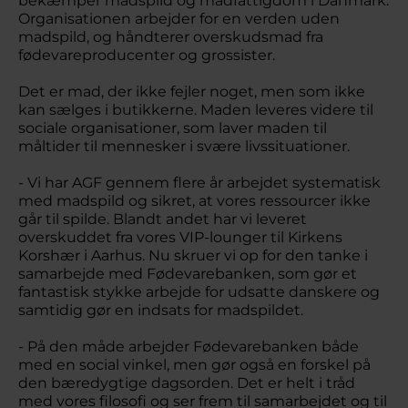
bekæmper madspild og madfattigdom i Danmark.
Organisationen arbejder for en verden uden
madspild, og håndterer overskudsmad fra
fødevareproducenter og grossister.
Det er mad, der ikke fejler noget, men som ikke
kan sælges i butikkerne. Maden leveres videre til
sociale organisationer, som laver maden til
måltider til mennesker i svære livssituationer.
- Vi har AGF gennem flere år arbejdet systematisk
med madspild og sikret, at vores ressourcer ikke
går til spilde. Blandt andet har vi leveret
overskuddet fra vores VIP-lounger til Kirkens
Korshær i Aarhus. Nu skruer vi op for den tanke i
samarbejde med Fødevarebanken, som gør et
fantastisk stykke arbejde for udsatte danskere og
samtidig gør en indsats for madspildet.
- På den måde arbejder Fødevarebanken både
med en social vinkel, men gør også en forskel på
den bæredygtige dagsorden. Det er helt i tråd
med vores filosofi og ser frem til samarbejdet og til