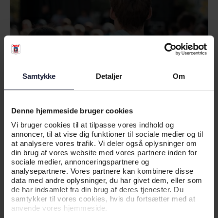
Samtykke
Detaljer
Om
Denne hjemmeside bruger cookies
04.06.2026
Vi bruger cookies til at tilpasse vores indhold og
annoncer, til at vise dig funktioner til sociale medier og til
at analysere vores trafik. Vi deler også oplysninger om
NYHED
din brug af vores website med vores partnere inden for
sociale medier, annonceringspartnere og
KAMPTRØJER PÅ AUKTION FOR EN
analysepartnere. Vores partnere kan kombinere disse
data med andre oplysninger, du har givet dem, eller som
GOD SAG
de har indsamlet fra din brug af deres tjenester. Du
samtykker til vores cookies, hvis du fortsætter med at
anvende vores hjemmeside.