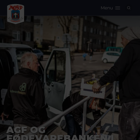
Menu
Logo
AGF OG
FØDEVAREBANKEN I