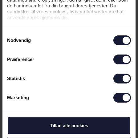
de har indsamlet fra din brug af deres tjenester. Du
04.06.2026
samtykker til vores cookies, hvis du fortsætter med at
anvende vores hjemmeside.
NYHED
Samtykkevalg
KAMPTRØJER PÅ AUKTION FOR EN
Nødvendig
GOD SAG
Præferencer
Statistik
Marketing
Tillad alle cookies
07.05.2026