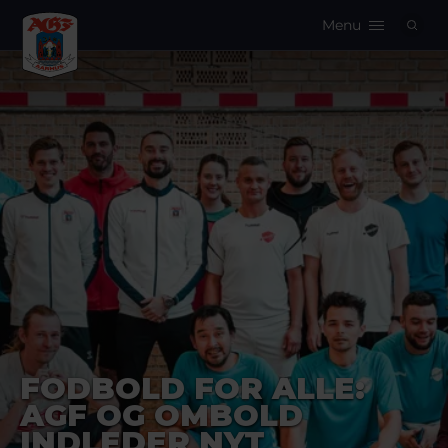
Menu
Logo
FODBOLD FOR ALLE:
AGF OG OMBOLD
INDLEDER NYT