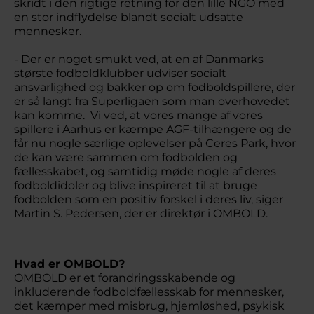
skridt i den rigtige retning for den lille NGO med
en stor indflydelse blandt socialt udsatte
mennesker.
- Der er noget smukt ved, at en af Danmarks
største fodboldklubber udviser socialt
ansvarlighed og bakker op om fodboldspillere, der
er så langt fra Superligaen som man overhovedet
kan komme. Vi ved, at vores mange af vores
spillere i Aarhus er kæmpe AGF-tilhængere og de
får nu nogle særlige oplevelser på Ceres Park, hvor
de kan være sammen om fodbolden og
fællesskabet, og samtidig møde nogle af deres
fodboldidoler og blive inspireret til at bruge
fodbolden som en positiv forskel i deres liv, siger
Martin S. Pedersen, der er direktør i OMBOLD.
Hvad er OMBOLD?
OMBOLD er et forandringsskabende og
inkluderende fodboldfællesskab for mennesker,
det kæmper med misbrug, hjemløshed, psykisk