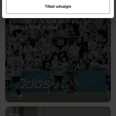
Tillad udvalgte
NYHED
ODDSET RYKKER MED IND PÅ
VORES NYE HJEM
16.04.2026
NYHED