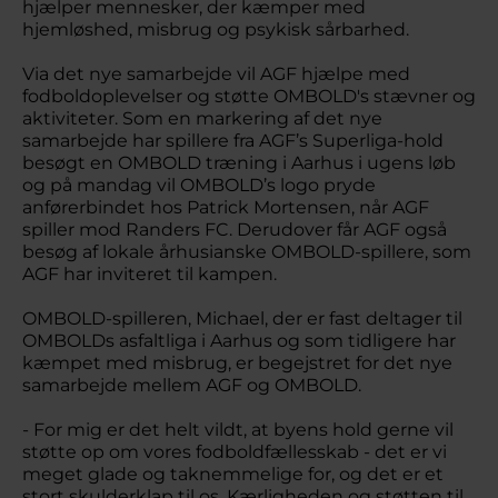
hjælper mennesker, der kæmper med
hjemløshed, misbrug og psykisk sårbarhed.
Via det nye samarbejde vil AGF hjælpe med
fodboldoplevelser og støtte OMBOLD's stævner og
aktiviteter. Som en markering af det nye
samarbejde har spillere fra AGF’s Superliga-hold
besøgt en OMBOLD træning i Aarhus i ugens løb
og på mandag vil OMBOLD’s logo pryde
anførerbindet hos Patrick Mortensen, når AGF
spiller mod Randers FC. Derudover får AGF også
besøg af lokale århusianske OMBOLD-spillere, som
AGF har inviteret til kampen.
OMBOLD-spilleren, Michael, der er fast deltager til
OMBOLDs asfaltliga i Aarhus og som tidligere har
kæmpet med misbrug, er begejstret for det nye
samarbejde mellem AGF og OMBOLD.
- For mig er det helt vildt, at byens hold gerne vil
støtte op om vores fodboldfællesskab - det er vi
meget glade og taknemmelige for, og det er et
stort skulderklap til os. Kærligheden og støtten til