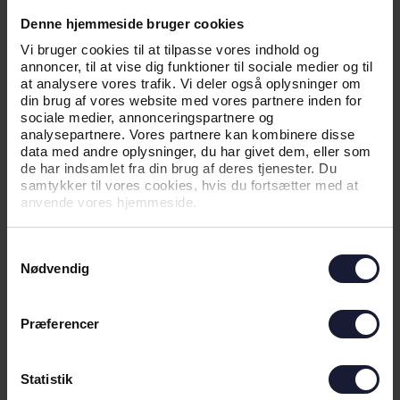
SEJR I FØRSTE OMGANG I CL-
Denne hjemmeside bruger cookies
KVALIFIKATIONEN
Vi bruger cookies til at tilpasse vores indhold og
annoncer, til at vise dig funktioner til sociale medier og til
at analysere vores trafik. Vi deler også oplysninger om
din brug af vores website med vores partnere inden for
sociale medier, annonceringspartnere og
analysepartnere. Vores partnere kan kombinere disse
data med andre oplysninger, du har givet dem, eller som
de har indsamlet fra din brug af deres tjenester. Du
samtykker til vores cookies, hvis du fortsætter med at
anvende vores hjemmeside.
Samtykkevalg
Nødvendig
05.08.2026
Præferencer
NYHED
NY EUROPÆISK UDFORDRING
Statistik
VENTER: - VI HAR FORBEREDT OS