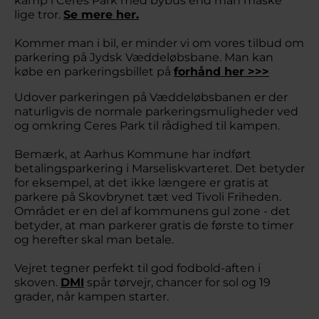
kamp i Ceres Park med bybus end man måske
lige tror.
Se mere her.
Kommer man i bil, er minder vi om vores tilbud om
parkering på Jydsk Væddeløbsbane. Man kan
købe en parkeringsbillet på
forhånd her >>>
Udover parkeringen på Væddeløbsbanen er der
naturligvis de normale parkeringsmuligheder ved
og omkring Ceres Park til rådighed til kampen.
Bemærk, at Aarhus Kommune har indført
betalingsparkering i Marseliskvarteret. Det betyder
for eksempel, at det ikke længere er gratis at
parkere på Skovbrynet tæt ved Tivoli Friheden.
Området er en del af kommunens gul zone - det
betyder, at man parkerer gratis de første to timer
og herefter skal man betale.
Vejret tegner perfekt til god fodbold-aften i
skoven.
DMI
spår tørvejr, chancer for sol og 19
grader, når kampen starter.