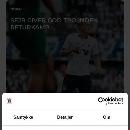
NYHED
SEJR GIVER GOD TRO INDEN
RETURKAMP
05.08.2026
Samtykke
Detaljer
Om
NYHED