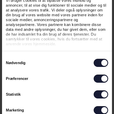
Vi bruger cookies til at tilpasse vores indhold og
annoncer, til at vise dig funktioner til sociale medier og til
at analysere vores trafik. Vi deler også oplysninger om
din brug af vores website med vores partnere inden for
sociale medier, annonceringspartnere og
analysepartnere. Vores partnere kan kombinere disse
data med andre oplysninger, du har givet dem, eller som
de har indsamlet fra din brug af deres tjenester. Du
samtykker til vores cookies, hvis du fortsætter med at
04.08.2026
anvende vores hjemmeside.
Samtykkevalg
NYHED
Nødvendig
UDSOLGT TIL UDEKAMPEN MOD
VIBORG FF
Præferencer
Statistik
Marketing