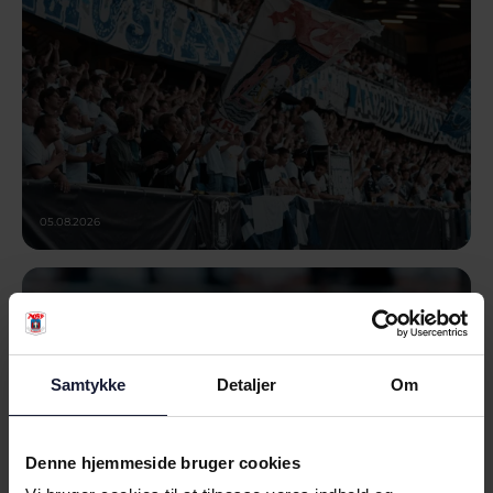
05.08.2026
NYHED
NY EUROPÆISK UDFORDRING
VENTER: - VI HAR FORBEREDT OS
Samtykke
Detaljer
Om
GODT
Denne hjemmeside bruger cookies