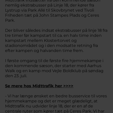
Midttrafik indsætter fra den kommende sæson
nemlig ekstrabusser på Linje 18, der kører fra
Lystrup via Park Allé til Skovbrynet ved Tivoli
Friheden tæt på John Stampes Plads og Ceres
Park.
Der bliver således indsat ekstrabusser på linje 18 fra
tre timer før kampstart til ca. en halv time inden
kampstart mellem Klostertorvet og
stadionområdet og i den modsatte retning fra
efter kampen og halvanden time frem.
I første omgang til de første fire hjemmekampe i
den kommende sæson, der starter med Aarhus
Walk og en kamp mod Vejle Boldklub på søndag
den 23. juli.
Se mere hos Midttrafik her >>>>
- Vi har længe ønsket en bedre busservice til vores
hjemmekampe og det er meget glædeligt, at
Midttrafik nu udvider linje 18, der er en af de
centrale ruter som kører tæt på Ceres Park. Vi har