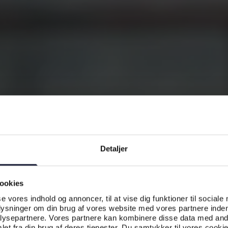
Detaljer
ookies
se vores indhold og annoncer, til at vise dig funktioner til sociale
plysninger om din brug af vores website med vores partnere inden
ysepartnere. Vores partnere kan kombinere disse data med andr
et fra din brug af deres tjenester. Du samtykker til vores cookie