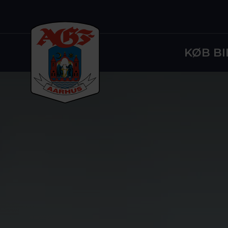
KØB BI
Logo