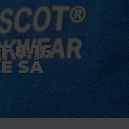
T 8-16
KE SÅ