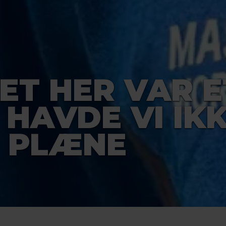
DET HER VAR E
 HAVDE VI IK
 PLÆNE