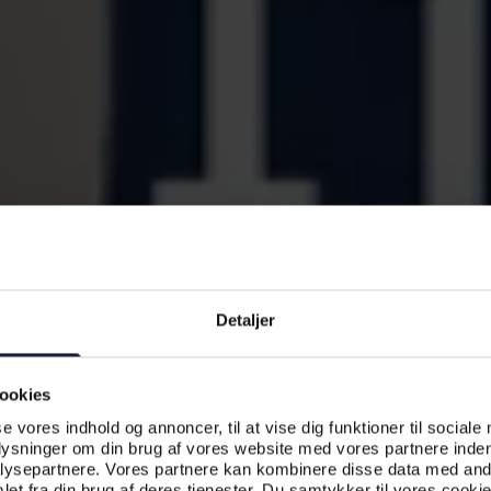
Detaljer
ookies
se vores indhold og annoncer, til at vise dig funktioner til sociale
plysninger om din brug af vores website med vores partnere inden
ysepartnere. Vores partnere kan kombinere disse data med andr
et fra din brug af deres tjenester. Du samtykker til vores cookie