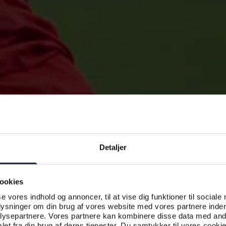
Detaljer
ookies
se vores indhold og annoncer, til at vise dig funktioner til sociale
plysninger om din brug af vores website med vores partnere inden
ysepartnere. Vores partnere kan kombinere disse data med andr
et fra din brug af deres tjenester. Du samtykker til vores cookie