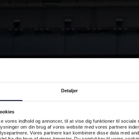
Detaljer
ookies
se vores indhold og annoncer, til at vise dig funktioner til sociale
plysninger om din brug af vores website med vores partnere inden
ysepartnere. Vores partnere kan kombinere disse data med andr
et fra din brug af deres tjenester. Du samtykker til vores cookie