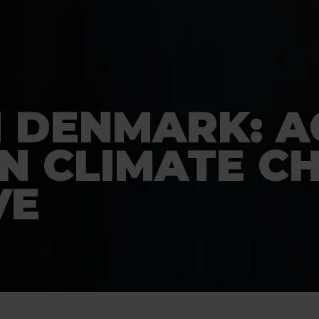
N DENMARK: A
UN CLIMATE C
VE